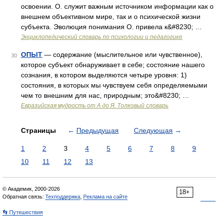
освоении. О. служит важным источником информации как о
внешнем объективном мире, так и о психической жизни
субъекта. Эволюция понимания О. привела к&#8230; …
Энциклопедический словарь по психологии и педагогике
ОПЫТ
— содержание (мыслительное или чувственное),
30
которое субъект обнаруживает в себе; состояние нашего
сознания, в котором выделяются четыре уровня: 1)
состояния, в которых мы чувствуем себя определяемыми
чем то внешним для нас, природным; это&#8230; …
Евразийская мудрость от А до Я. Толковый словарь
Страницы
←
Предыдущая
Следующая
→
1
2
3
4
5
6
7
8
9
10
11
12
13
© Академик, 2000-2026
18+
Обратная связь:
Техподдержка
,
Реклама на сайте
👣 Путешествия