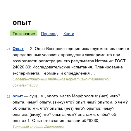
опыт
Толкование
Перевод
Книги
Опыт
— 2. Опыт Воспроизведение исследуемого явления в
21
определенных условиях проведения эксперимента при
возможности регистрации его результатов Источник: ГОСТ
24026 80: Исследовательские испытания. Планирование
эксперимента. Термины и определения …
Словарь-справочник терминов нормативно-технической
документации
опыт
— сущ., м., употр. часто Морфология: (нет) чего?
22
опыта, чему? опыту, (вижу) что? опыт, чем? опытом, о чём?
об опыте; мн. что? опыты, (нет) чего? опытов, чему?
опытам, (вижу) что? опыты, чем? опытами, о чём? об
опытах 1. Опыт это знания, навыки и&#8230; …
Толковый словарь Дмитриева