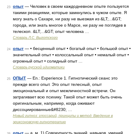
опыт
— Человек в своем каждодневном опыте пользуется
23
такими реакциями, которые замкнулись в чужом опыте. Я
могу знать о Сахаре, ни разу не выезжая из &LT;...&GT;
города, или знать многое о Марсе, ни разу не поглядев в
телескоп. &LT;...&GT; опыт человека …
Словарь Л.С. Выготского
опыт
— • бесценный опыт • богатый опыт • большой опыт •
24
значительный опыт • колоссальный опыт • немалый опыт •
огромный опыт • солидный опыт …
Словарь русской идиоматики
ОПЫТ
— En.: Experience 1. Гипнотический сеанс это
25
прежде всего опыт. Это опыт телесный, опыт
эмоциональный и опыт межличностной встречи. Он
затрагивает всю психику. Такой опыт может быть очень
оригинальным, например, когда оживают
диссоциированные&#8230; …
Новый гипноз: глоссарий, принципы и метод. Введение в
эриксоновскую гипнотерапию
опыт
— а, м. 1) Совокупность знаний, навыков, умений,
26