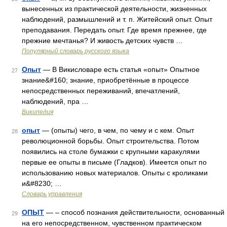
вынесенных из практической деятельности, жизненных
наблюдений, размышлений и т. п. Житейский опыт. Опыт
преподавания. Передать опыт. Где время прежнее, где
прежние мечтанья? И живость детских чувств …
Популярный словарь русского языка
Опыт
— В Викисловаре есть статья «опыт» Опытное
27
знание&#160; знание, приобретённые в процессе
непосредственных переживаний, впечатлений,
наблюдений, пра …
Википедия
опыт
— (опыты) чего, в чем, по чему и с кем. Опыт
28
революционной борьбы. Опыт строительства. Потом
появились на столе бумажки с крупными каракулями
первые ее опыты в письме (Гладков). Имеется опыт по
использованию новых материалов. Опыты с кроликами
и&#8230; …
Словарь управления
ОПЫТ
— – способ познания действительности, основанный
29
на его непосредственном, чувственном практическом